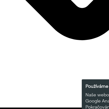
Používáme 
Naše webov
Google Anal
Pokračován