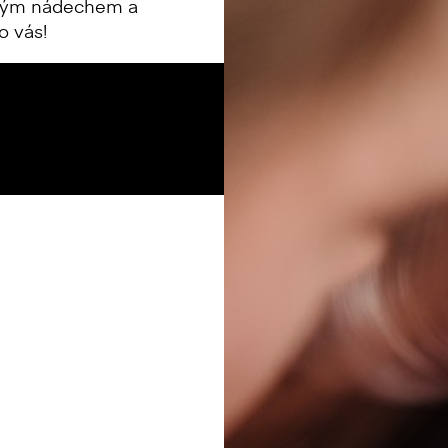
evným nádechem a
o vás!