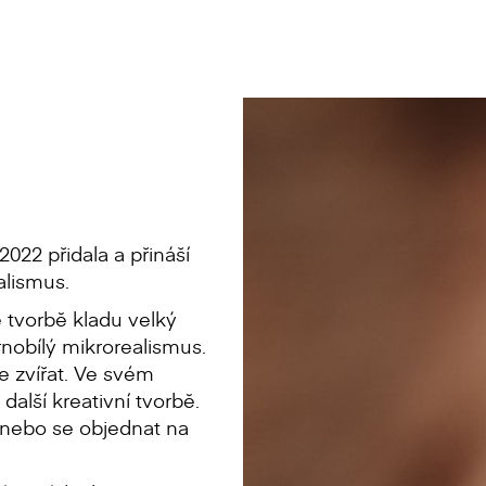
022 přidala a přináší
alismus.
é tvorbě kladu velký
rnobílý mikrorealismus.
e zvířat. Ve svém
další kreativní tvorbě.
 nebo se objednat na