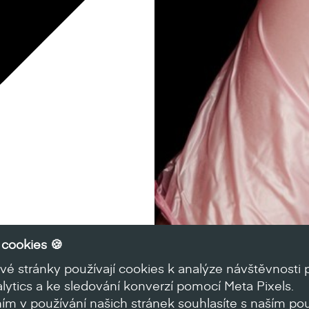
cookies 🍪
é stránky používají cookies k analýze návštěvnosti
ytics a ke sledování konverzí pomocí Meta Pixels.
ím v používání našich stránek souhlasíte s naším po