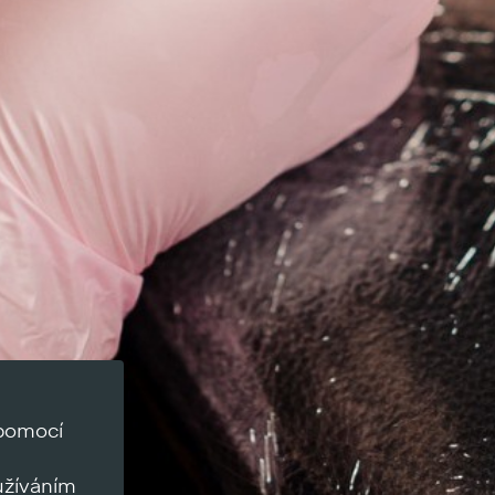
 pomocí
užíváním